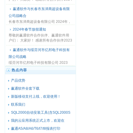
年的努力和...
赢通软件与长春市东泽商超设备有限
公司战略合
长春市东泽商超设备有限公司 2024年，
赢通软件为了更好的了解长春市东泽商
2024年春节放假通知
超设备有限...
尊敬的赢通软件合作伙伴、赢通软件用
户们： 大家好！ 感谢所有合作伙伴2023
年的努力和...
赢通软件与绥芬河市亿邦电子科技有
限公司战略
绥芬河市亿邦电子科技有限公司 2023
年，赢通软件为了更好的了解绥芬河市
热点内容
亿邦电子科技...
产品优势
赢通软件全套下载
新版移动支付上线，欢迎使用！
联系我们
SQL2000自动安装工具(含SQL2000S
我的云应用系统正式上市，欢迎在
赢通A5/A8/A6/T6/I7/I8报表打印