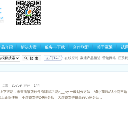
产品介绍
解决方案
服务与下载
合作联盟
关于赢通
试
在线应聘
赢通产品概述
营销网络
联系我
述
4
点击：
25759
好评：
144
下滚动，来查看该版软件有哪些功能∩__∩y 一般划分方法：A5小商通/A8小商王适
平以上企业使用，小连锁支持2-9家分店，大连锁支持最高99万家分店...