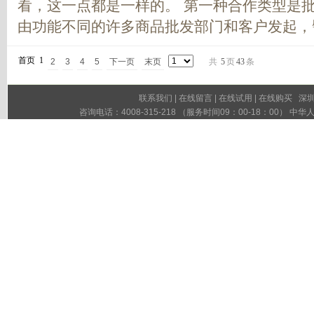
看，这一点都是一样的。 第一种合作类型是
由功能不同的许多商品批发部门和客户发起，譬
首页
1
2
3
4
5
下一页
末页
共
5
页
43
条
联系我们
|
在线留言
|
在线试用
|
在线购买
深圳市
咨询电话：4008-315-218 （服务时间09：00-18：00）
粤