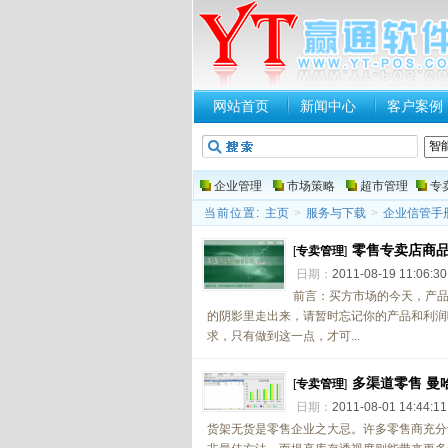
网站首页
新闻中心
客户案例
企业管理
市场策略
超市管理
专
当前位置:
主页
>
服务与下载
>
企业信管手
零售专卖店商
[
专卖管理
]
日期：
2011-08-19 11:06:3
前言：买方市场的今天，产
的阴影里走出来，请暂时忘记你的产品和利润
求，只有做到这一点，才可...
多渠道零售 曼
[
专卖管理
]
日期：
2011-08-01 14:44:1
货架无货是零售企业之大忌。许多零售商充分