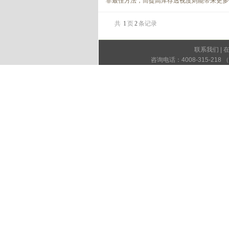
非最佳方法，而提高库存透视度则能带来更多销
共
1
页
2
条记录
联系我们
|
咨询电话：4008-315-21