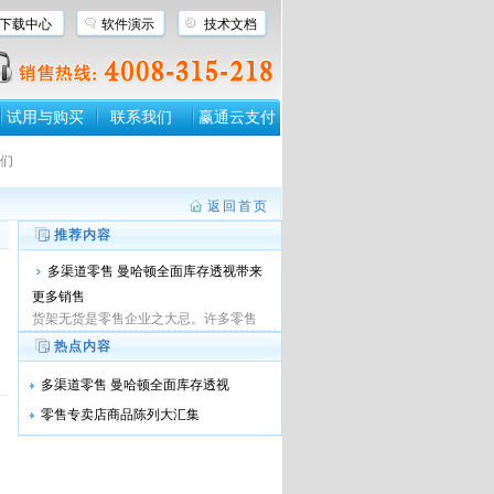
下载中心
软件演示
技术文档
试用与购买
联系我们
赢通云支付
们
返回首页
推荐内容
多渠道零售 曼哈顿全面库存透视带来
更多销售
货架无货是零售企业之大忌。许多零售
商充分认识到缺货意味着企业利润的损
热点内容
失。然而，现...
多渠道零售 曼哈顿全面库存透视
零售专卖店商品陈列大汇集