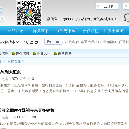
云计算
微信号：szytpos，扫描订阅，新闻实时推送！
产品介绍
解决方案
服务与下载
合作联盟
关于赢通
在线应聘
赢通产品概述
营销网络
联系我
卖管理
连锁管理
企业营运
设备选购
册
>
专卖管理
>
品陈列大汇集
0
点击：
879
好评：
13
品的售卖（包括售前和售后）显得何其重要，实则产品也好，服务也好，都须先从功利
吧， 思考一下顾客的感受！这才是企业的根本，企业存在的意义就在于满足顾客的需
哈顿全面库存透视带来更多销售
1
点击：
1788
好评：
28
认识到缺货意味着企业利润的损失。然而，现今零售环境日趋复杂，确保货架有货并