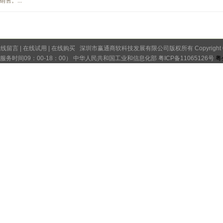
售。...
在线留言
|
在线试用
|
在线购买
深圳市赢通商软科技发展有限公司版权所有 Copyright © 2
8 （服务时间09：00-18：00） 中华人民共和国工业和信息化部
粤ICP备11065126号
粤
粤ICP备11065126号